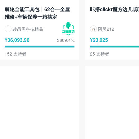
棘轮全能工具包｜62合一全屋
咔搭clickr魔方边几|
维修+车辆保养一箱搞定
趣昂黑科技精品
阿昊212
¥
36,093.96
¥
23,025
3609.4
%
152
支持者
25
支持者