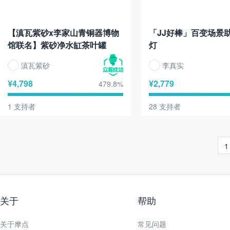
【滇瓦紫砂x李家山青铜器博物
「JJ好棒」百变场景
馆联名】紫砂净水缸茶叶罐
灯
滇瓦紫砂
李真实
¥
4,798
¥
2,779
479.8
%
1
支持者
28
支持者
1
关于
帮助
关于摩点
常见问题