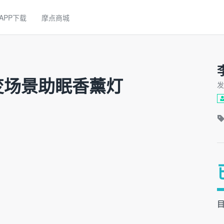
APP下载
摩点商城
变场景助眠香薰灯
发
目