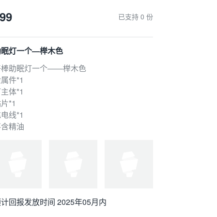
属件*1
99
已支持 0 份
主体*1
片*1
电线*1
助眠灯一个—榉木色
不含精油
好棒助眠灯一个——榉木色
属件*1
主体*1
片*1
电线*1
不含精油
计回报发放时间 2025年05月内
计回报发放时间 2025年05月内