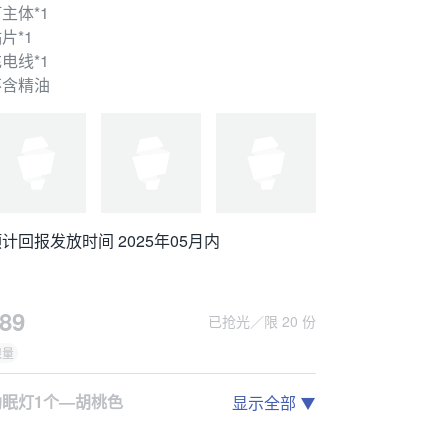
主体*1
片*1
电线*1
不含精油
计回报发放时间 2025年05月内
89
已抢光／限 20 份
限量
助眠灯1个—胡桃色
显示全部
好棒助眠灯一个——榉木色