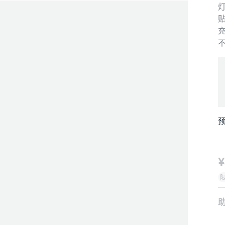
灯
贴
充
预
¥