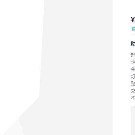
¥
金
灯
贴
充