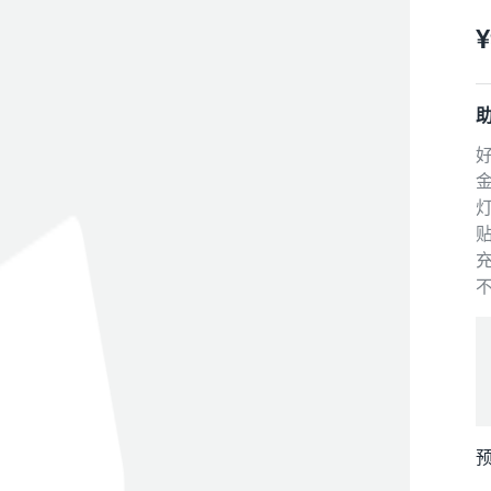
金
¥
灯
贴
充
金
灯
贴
充
预
预