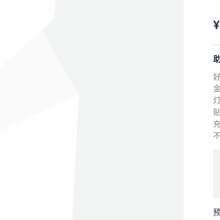
¥
金
灯
贴
充
预