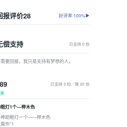
回报评价
28
好评率 100%
无偿支持
已支持 0 份
不需要回报，我只是支持有梦想的人。
89
已支持 3 份／限 20 份
限量
助眠灯1个—榉木色
好棒助眠灯一个——榉木色
属件*1