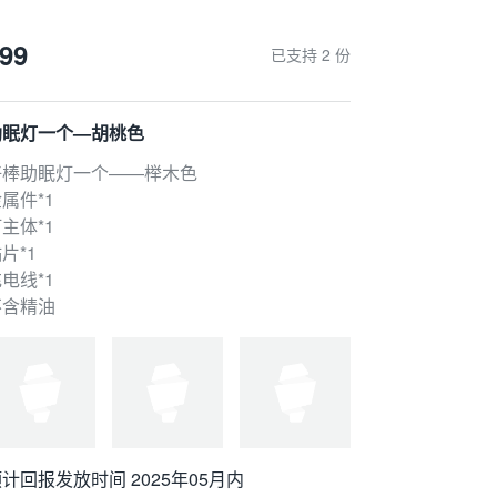
99
已支持 2 份
助眠灯一个—胡桃色
好棒助眠灯一个——榉木色
属件*1
主体*1
片*1
电线*1
不含精油
计回报发放时间 2025年05月内