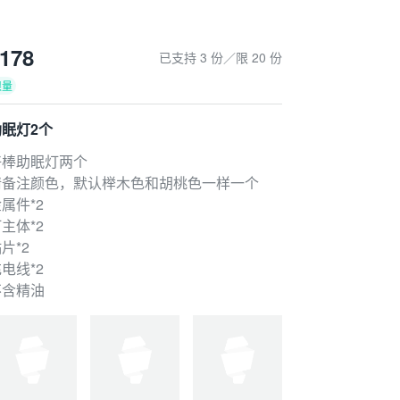
178
已支持 3 份／限 20 份
限量
助眠灯2个
好棒助眠灯两个
请备注颜色，默认榉木色和胡桃色一样一个
属件*2
主体*2
片*2
电线*2
不含精油