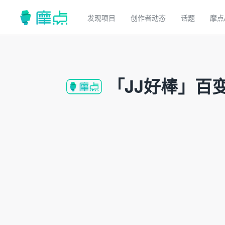
发现项目
创作者动态
话题
摩点
「JJ好棒」百