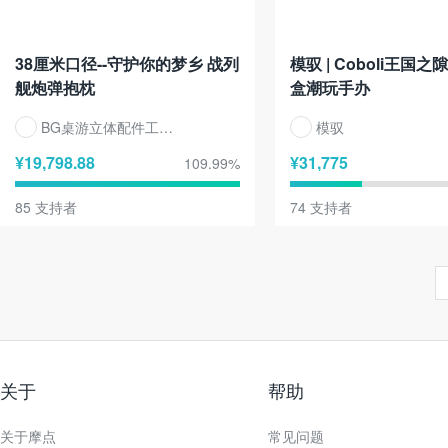
38厘米口径--守护你的梦乡 战列
模驭 | Coboli王国之隙
舰炮弹抱枕
盒潮玩手办
BG桌游立体配件工作室
模驭
¥
19,798.88
¥
31,775
109.99
%
85
支持者
74
支持者
关于
帮助
关于摩点
常见问题