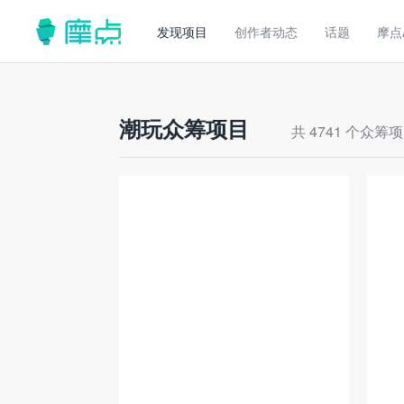
发现项目
创作者动态
话题
摩点
潮玩众筹项目
共 4741 个众筹