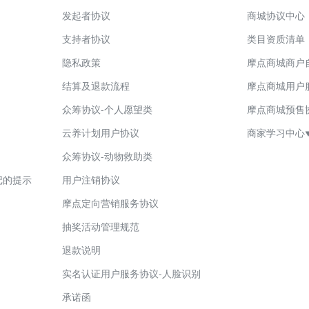
发起者协议
商城协议中心
支持者协议
类目资质清单
隐私政策
摩点商城商户
结算及退款流程
摩点商城用户
众筹协议-个人愿望类
摩点商城预售
云养计划用户协议
商家学习中心
众筹协议-动物救助类
摩点商城禁
记的提示
用户注销协议
摩点商城店
摩点定向营销服务协议
七天无理由
抽奖活动管理规范
商家入驻保
退款说明
POP店铺
实名认证用户服务协议-人脸识别
POP店商
承诺函
POP店商