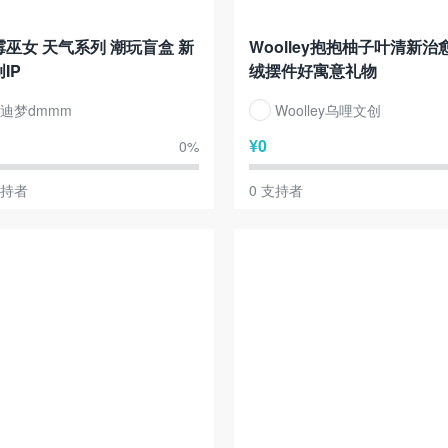
霉巫女 天气系列 潮玩盲盒 新
Woolley抱抱柚子叶清新治
IP
绒摆件好寓意礼物
迪梦dmmm
Woolley乌哩文创
¥
0
0
%
持者
0
支持者