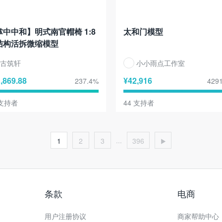
掌中中和】明式南官帽椅 1:8
太和门模型
结构活拆微缩模型
古筑轩
小小雨点工作室
,869.88
¥
42,916
237.4
%
4291
支持者
44
支持者
...
1
2
3
396
条款
电商
用户注册协议
商家帮助中心