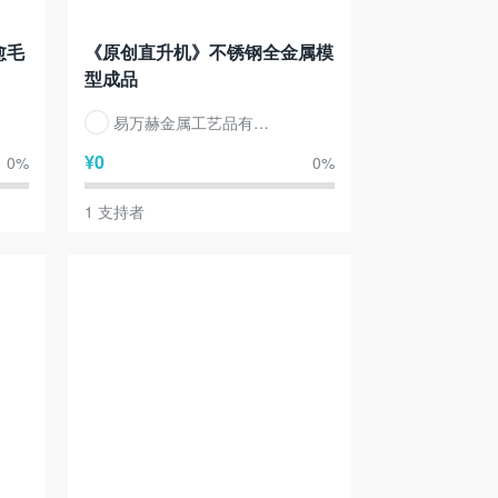
愈毛
《原创直升机》不锈钢全金属模
型成品
易万赫金属工艺品有限公司
¥
0
0
%
0
%
1
支持者