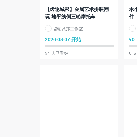
【齿轮城邦】金属艺术拼装潮
木
玩-地平线倒三轮摩托车
件
齿轮城邦工作室
2026-08-07 开始
¥
0
54
人已看好
0
支