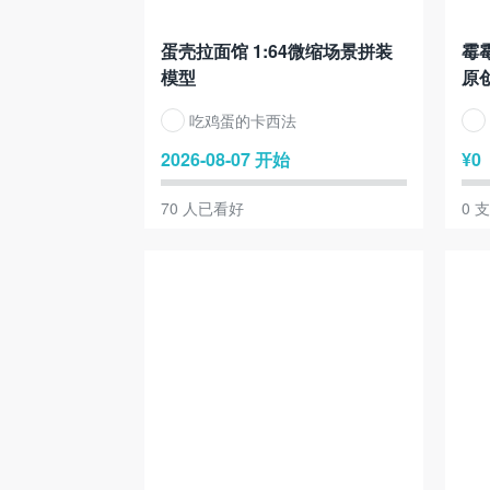
蛋壳拉面馆 1:64微缩场景拼装
霉
模型
原创
吃鸡蛋的卡西法
2026-08-07 开始
¥
0
70
人已看好
0
支