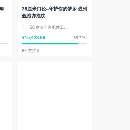
摩
38厘米口径--守护你的梦乡 战列
舰炮弹抱枕
BG桌游立体配件工作室
¥
15,428.88
85.72
%
66
支持者