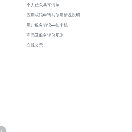
个人信息共享清单
摩点动态使
应用权限申请与使用情况说明
摩点商城保
用户服务协议—抽卡机
摩点商城商
商品及服务评价规则
摩点商城食
立规公示
电商商城商
摩点商城商
摩点商城商