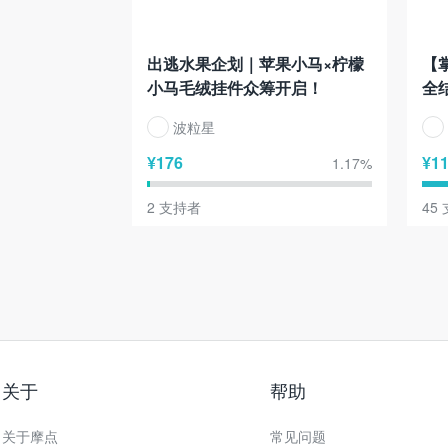
出逃水果企划｜苹果小马×柠檬
【
小马毛绒挂件众筹开启！
全
波粒星
¥
176
¥
11
1.17
%
2
支持者
45
关于
帮助
关于摩点
常见问题