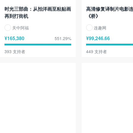
时光三部曲：从拍洋画至粘贴画
高清修复译制片电影
再到打街机
《桥》
关中阿福
连趣网
¥
165,380
¥
99,246.66
551.29
%
393
支持者
449
支持者