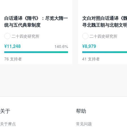
白话通译《隋书》：尽览大隋一
文白对照白话通译《
统与五代典章制度
寻北魏王朝与北朝文
二十四史研究所
二十四史研究所
¥
11,248
¥
8,979
140.6
%
76
支持者
41
支持者
关于
帮助
关于摩点
常见问题