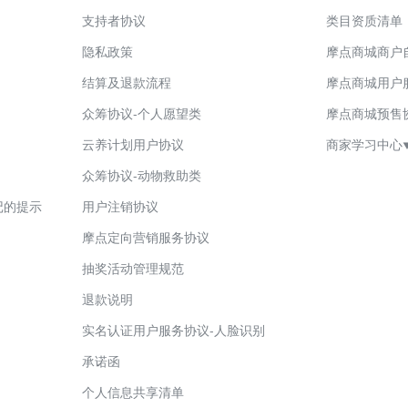
支持者协议
类目资质清单
隐私政策
摩点商城商户
结算及退款流程
摩点商城用户
众筹协议-个人愿望类
摩点商城预售
云养计划用户协议
商家学习中心
众筹协议-动物救助类
摩点商城禁
记的提示
用户注销协议
摩点商城店
摩点定向营销服务协议
七天无理由
抽奖活动管理规范
商家入驻保
退款说明
POP店铺
实名认证用户服务协议-人脸识别
POP店商
承诺函
POP店商
个人信息共享清单
摩点动态使