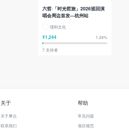
六哲·「时光哲旅」2026巡回演
唱会周边首发—杭州站
瑾和文化
¥
1,244
1.24
%
7
支持者
关于
帮助
关于摩点
常见问题
联系我们
项目规范