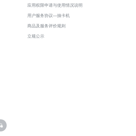
应用权限申请与使用情况说明
摩点商城保
用户服务协议—抽卡机
摩点商城商
商品及服务评价规则
摩点商城食
立规公示
电商商城商
摩点商城商
摩点商城商