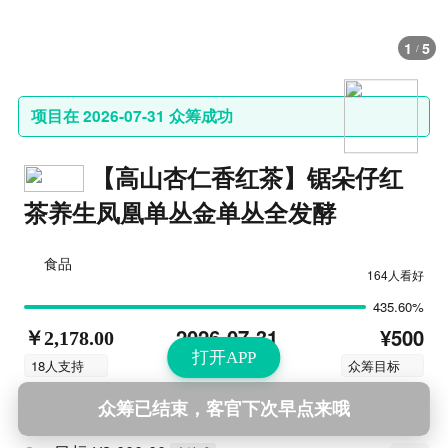
1
5
/
项目在 2026-07-31 众筹成功
【高山杏仁香红茶】锯朵仔红
茶养生凤凰单丛金单丛全发酵
食品
164人看好
435.60%
¥500
2026-07-31
￥2,178.00
打开APP
结束时间
18人支持
众筹目标
众筹已结束，客官下次早点来哦
解锁福利
查看更多