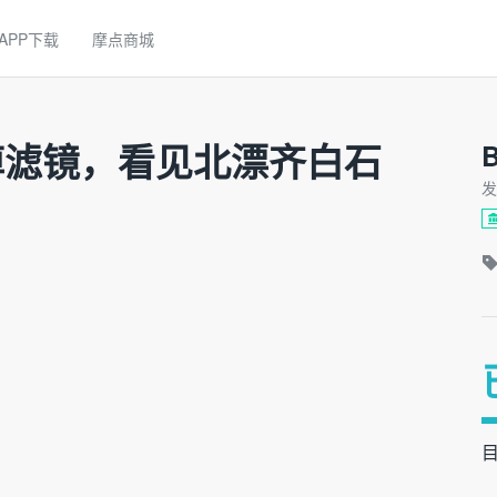
APP下载
摩点商城
掉滤镜，看见北漂齐白石
B
发
目