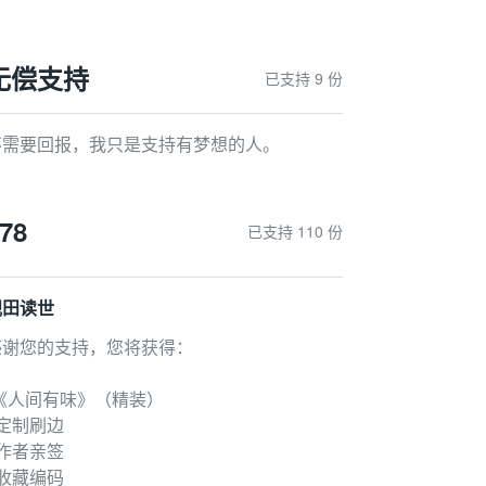
无偿支持
已支持 9 份
不需要回报，我只是支持有梦想的人。
78
已支持 110 份
砚田读世
感谢您的支持，您将获得：
-《人间有味》（精装）
 定制刷边
 作者亲签
 收藏编码