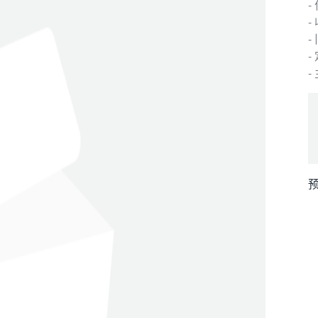
-
-
-
-
预