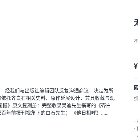
¥
！ 经我们与出版社编辑团队反复沟通商议，决定为所
部依托齐白石相关史料、原作延展设计，兼具收藏与观
画报》原文复刻册：完整收录吴迪先生撰写的《齐白
前报刊视角下的白石先生； 《他日相呼》......
-
-
-