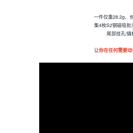
一件仅重28.2g、
集4枚S2钢磁吸批
尾部挂孔/撬
让你在任何需要动