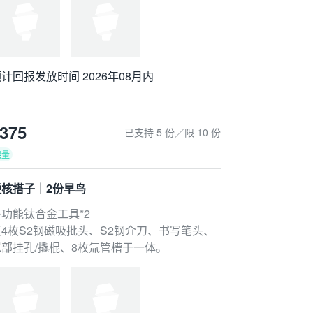
计回报发放时间 2026年08月内
375
已支持 5 份／限 10 份
限量
硬核搭子｜2份早鸟
多功能钛合金工具*2
集4枚S2钢磁吸批头、S2钢介刀、书写笔头、
尾部挂孔/撬棍、8枚氚管槽于一体。