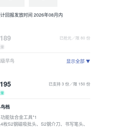
计回报发放时间 2026年08月内
189
已抢光／限 80 份
限量
超级早鸟
显示全部
多功能钛合金工具*1
S2钢磁吸批头、S2钢介刀、书写笔头、尾部挂孔/撬棍、8枚氚管槽于一体。
195
已支持 3 份／限 150 份
限量
早鸟档
多功能钛合金工具*1
计回报发放时间 2026年08月内
集4枚S2钢磁吸批头、S2钢介刀、书写笔头、