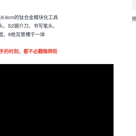
长6.6cm的钛合金模块化工具
预
头、S2钢介刀、书写笔头、
棍、8枚氚管槽于一体
手的时刻，都不必翻箱倒柜