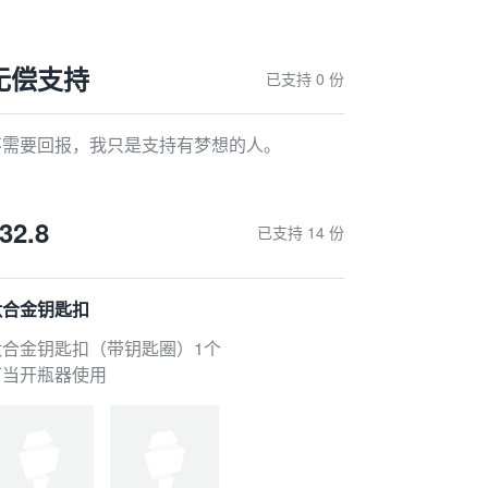
无偿支持
已支持 0 份
不需要回报，我只是支持有梦想的人。
32.8
已支持 14 份
钛合金钥匙扣
钛合金钥匙扣（带钥匙圈）1个
可当开瓶器使用