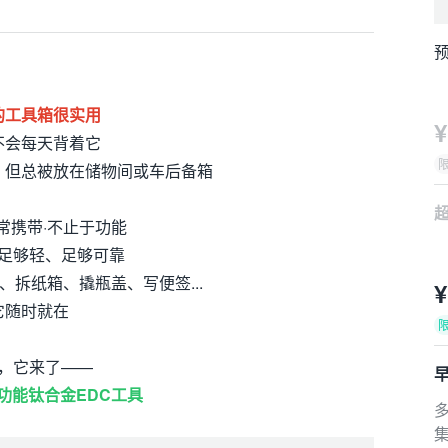
预
的工具箱很实用
¥
不会每天背着它
，但总被放在储物间或车后备箱
常携带·不止于功能
足够轻、足够可靠
集4枚
拆纸箱、撬瓶盖、写便签...
¥
它随时就在
，它来了——
功能
钛合金EDC
工具
预