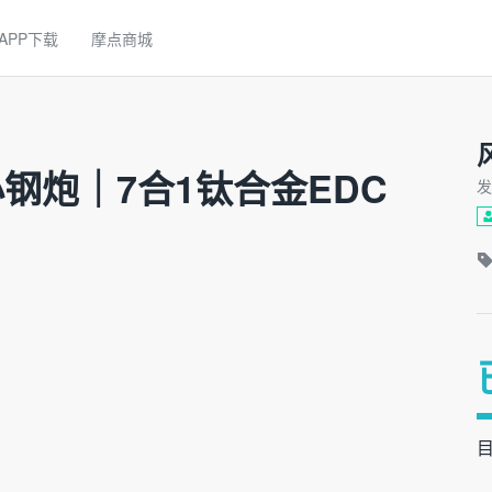
APP下载
摩点商城
钢炮｜7合1钛合金EDC
发
目