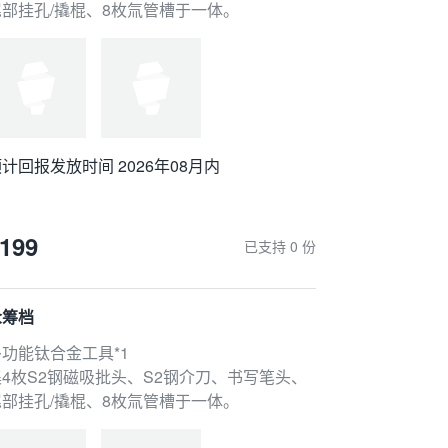
尾部挂孔/撬棍、8枚氚管槽于一体。
计回报发放时间 2026年08月内
199
已支持 0 份
众筹档
多功能钛合金工具*1
集4枚S2钢磁吸批头、S2钢介刀、书写笔头、
尾部挂孔/撬棍、8枚氚管槽于一体。