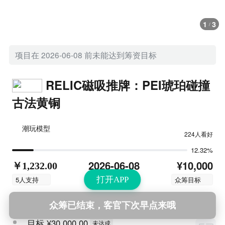
1
3
/
项目在 2026-06-08 前未能达到筹资目标
RELIC磁吸推牌：PEI琥珀碰撞
古法黄铜
潮玩模型
224人看好
12.32%
¥10,000
2026-06-08
￥1,232.00
结束时间
5人支持
众筹目标
打开APP
解锁福利
查看更多
众筹已结束，客官下次早点来哦
目标
¥30,000.00
未达成