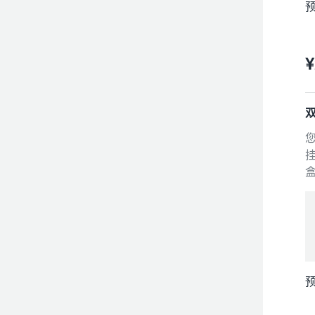
预
¥
预