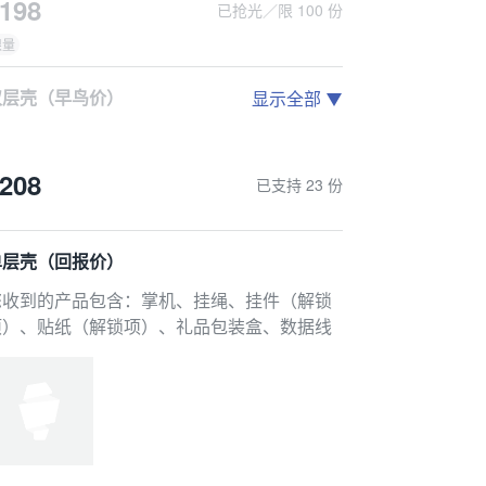
198
已抢光／限 100 份
限量
双层壳（早鸟价）
显示全部
计回报发放时间 2026年06月内
您收到的产品包含：掌机、透明外壳、挂绳挂件、贴纸、礼品包装盒、数据线
208
已支持 23 份
单层壳（回报价）
您收到的产品包含：掌机、挂绳、挂件（解锁
计回报发放时间 2026年06月内
项）、贴纸（解锁项）、礼品包装盒、数据线