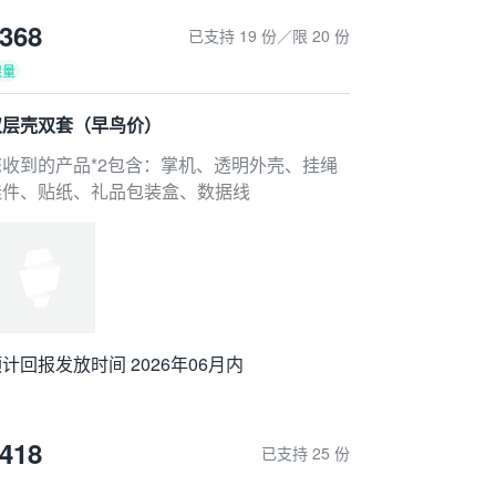
368
已支持 19 份／限 20 份
限量
双层壳双套（早鸟价）
您收到的产品*2包含：掌机、透明外壳、挂绳
挂件、贴纸、礼品包装盒、数据线
计回报发放时间 2026年06月内
418
已支持 25 份