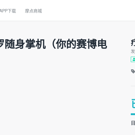
APP下载
摩点商城
】塔罗随身掌机（你的赛博电
发
目