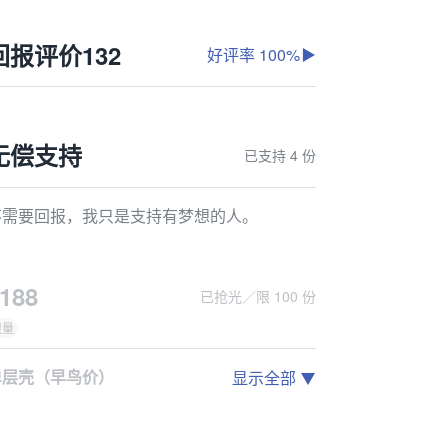
回报评价
132
好评率 100%
无偿支持
已支持 4 份
不需要回报，我只是支持有梦想的人。
188
已抢光／限 100 份
限量
单层壳（早鸟价）
显示全部
您收到的产品包含：掌机、挂绳挂件、贴纸、礼品包装盒、数据线