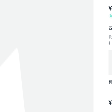
¥
预
¥