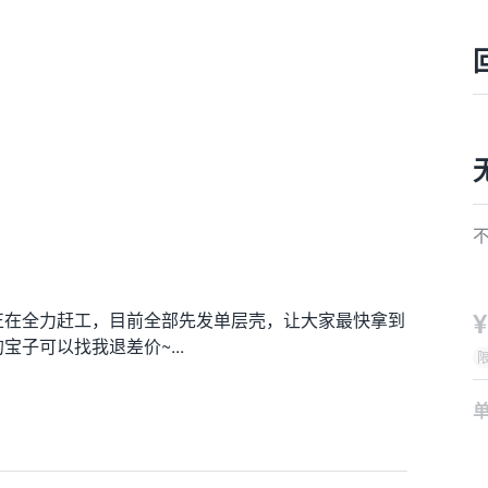
¥
正在全力赶工，目前全部先发单层壳，让大家最快拿到
子可以找我退差价~...