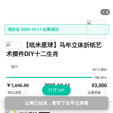
1
2
/
项目在 2025-12-11 众筹成功
【纸米星球】马年立体折纸艺
术摆件DIY十二生肖
设计
557人看好
168.20%
¥3,000
2025-12-11
￥5,046.00
打开APP
结束时间
53人支持
众筹目标
众筹已结束，客官下次早点来哦