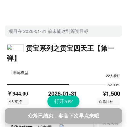
项目在 2026-01-31 前未能达到筹资目标
贡宝系列之贡宝四天王【第一
弹】
潮玩模型
22人看好
62.93%
¥1,500
2026-01-31
￥944.00
结束时间
4人支持
众筹目标
打开APP
众筹已结束，客官下次早点来哦
第1次更新
2025-12-29 18:17
历史更新