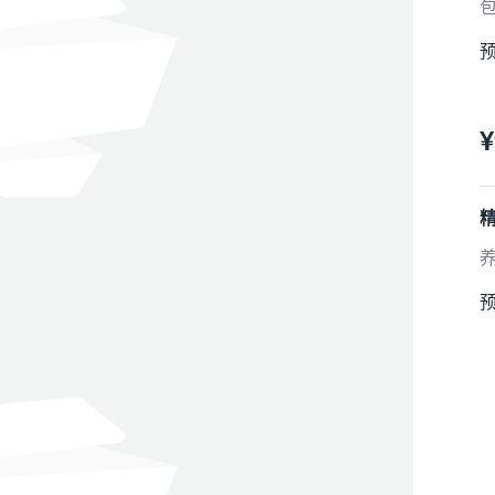
包
预
¥
预