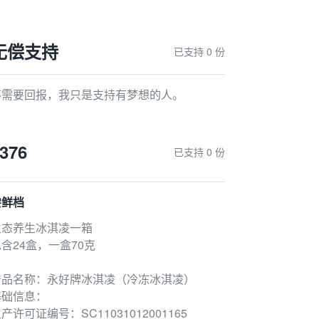
无偿支持
已支持 0 份
不需要回报，我只是支持有梦想的人。
376
已支持 0 份
尝鲜档
生态养生冰淇凌一箱
含24盒，一盒70克
产品名称：永好牌冰淇凌（冷冻冰淇凌）
基础信息：
产许可证编号：SC11031012001165