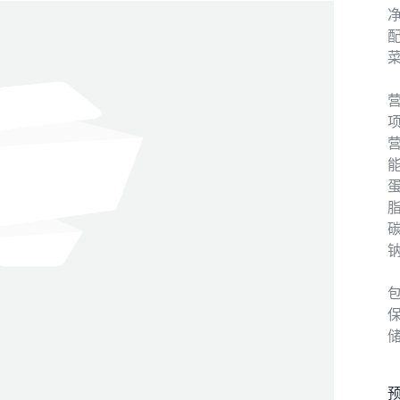
净
项
能
蛋
脂
碳
钠
预