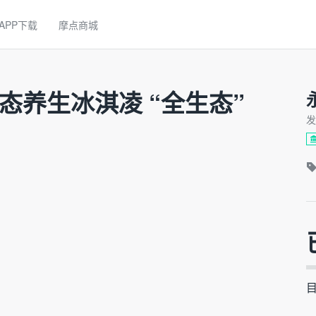
APP下载
摩点商城
生态养生冰淇凌 “全生态”
发
目