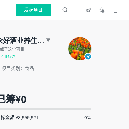
发起项目
永好酒业养生冰淇淋
起了这个项目
项目类别：食品
已筹¥
0
标金额 ¥3,999,921
0%