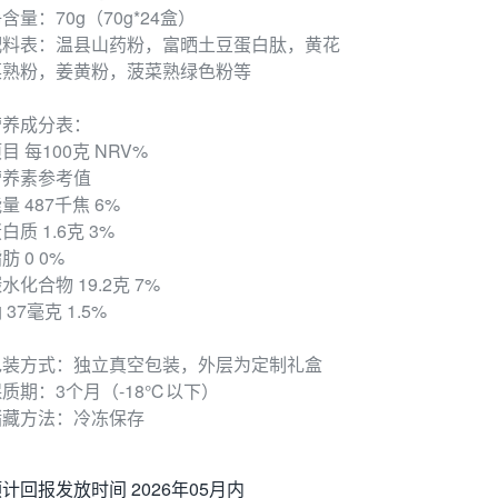
含量：70g（70g*24盒）
配料表：温县山药粉，富晒土豆蛋白肽，黄花
菜熟粉，姜黄粉，菠菜熟绿色粉等
营养成分表：
目 每100克 NRV%
营养素参考值
量 487千焦 6%
白质 1.6克 3%
肪 0 0%
水化合物 19.2克 7%
 37毫克 1.5%
包装方式：独立真空包装，外层为定制礼盒
保质期：3个月（-18℃以下）
储藏方法：冷冻保存
计回报发放时间 2026年05月内