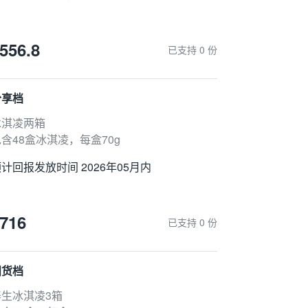
556.8
已支持 0 份
分享档
冰淇凌两箱
含48盒冰淇凌，每盒70g
计回报发放时间 2026年05月内
716
已支持 0 份
囤货档
养生冰淇凌3箱