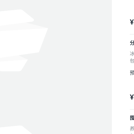
¥
包
预
¥