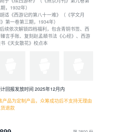
3.刚子《续西游补》（《燕京月刊》第九卷第
期，1932年）
4.胡适《西游记的第八十一难》（《学文月
刊》第一卷第三期，1934年）
5.后续依次解锁四档福利，包含青铜书签、西
游臻言手账、复刻赵孟頫书法《心经》、西游
续书《天女散花》校点本
计回报发放时间 2025年12月内
*该产品为定制产品，众筹成功后不支持无理由
退货退款
899
限 2800 份