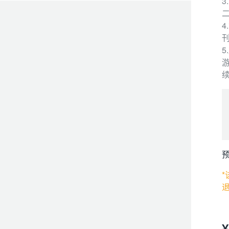
二
预
¥