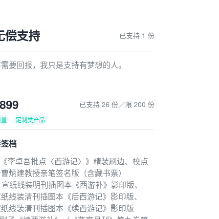
无偿支持
已支持 1 份
不需要回报，我只是支持有梦想的人。
899
已支持 26 份／限 200 份
限量
定制类产品
亲签档
1.《李卓吾批点〈西游记〉》精装刷边、校点
者曹炳建教授亲笔签名版（含藏书票）
2. 宣纸线装明刊插图本《西游补》影印版、
宣纸线装清刊插图本《后西游记》影印版、
宣纸线装清刊插图本《续西游记》影印版