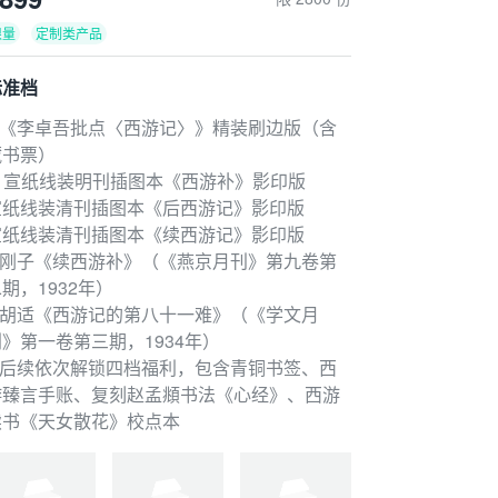
限量
定制类产品
标准档
1.《李卓吾批点〈西游记〉》精装刷边版（含
藏书票）
2. 宣纸线装明刊插图本《西游补》影印版
宣纸线装清刊插图本《后西游记》影印版
宣纸线装清刊插图本《续西游记》影印版
3.刚子《续西游补》（《燕京月刊》第九卷第
期，1932年）
4.胡适《西游记的第八十一难》（《学文月
刊》第一卷第三期，1934年）
5.后续依次解锁四档福利，包含青铜书签、西
游臻言手账、复刻赵孟頫书法《心经》、西游
续书《天女散花》校点本