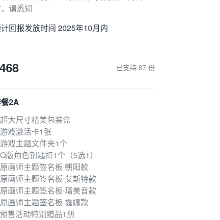
货，请悉知
计回报发放时间 2025年10月内
468
已支持 87 份
餐2A
● 超大尺寸精美包装盒
 游戏激活卡1张
 游戏主题文件夹1个
 Q版角色钥匙扣1个（5选1）
 原画师主题签名板·朝阳款
 原画师主题签名板·艾斯特款
 原画师主题签名板·瑠美音款
 原画师主题签名板·露娜款
 预售活动特别赠品1册