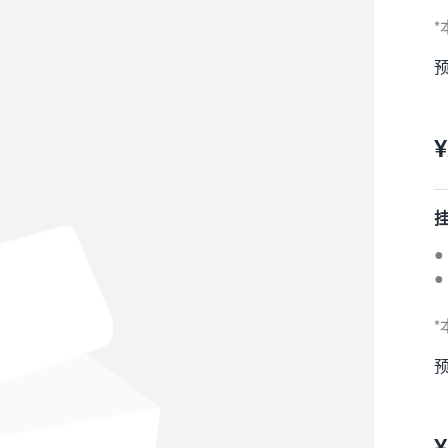
*
预
¥
●
*
预
¥