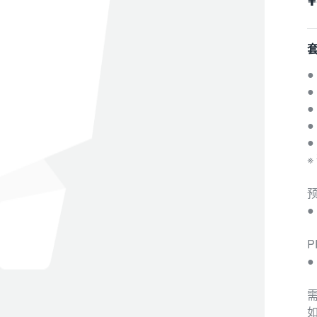
套
●
●
●
●
※
P
●