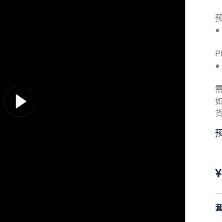
P
●
预
¥
套