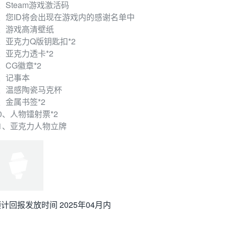
、Steam游戏激活码
2、您ID将会出现在游戏内的感谢名单中
3、游戏高清壁纸
、亚克力Q版钥匙扣*2
、亚克力透卡*2
、CG徽章*2
7、记事本
8、温感陶瓷马克杯
、金属书签*2
0、人物镭射票*2
11、亚克力人物立牌
计回报发放时间 2025年04月内