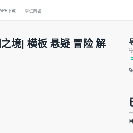
APP下载
摩点商城
境| 横板 悬疑 冒险 解
等
目