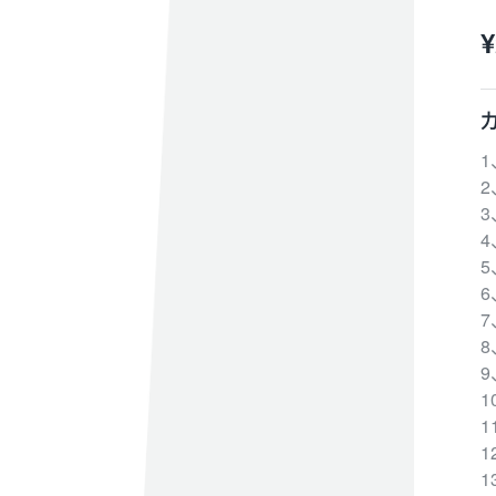
¥
1
4
5
6
9
1
1
1