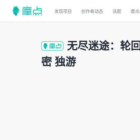
发现项目
创作者动态
话题
摩点
无尽迷途：轮回之
密 独游