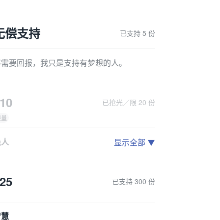
无偿支持
已支持 5 份
不需要回报，我只是支持有梦想的人。
10
已抢光／限 20 份
限量
愚人
显示全部
、Steam游戏激活码
、您ID将会出现在游戏内的感谢名单中
25
已支持 300 份
3、游戏高清壁纸
智慧