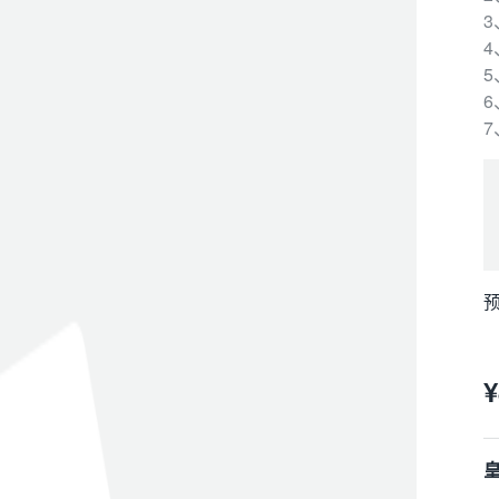
4
5
6
预
¥