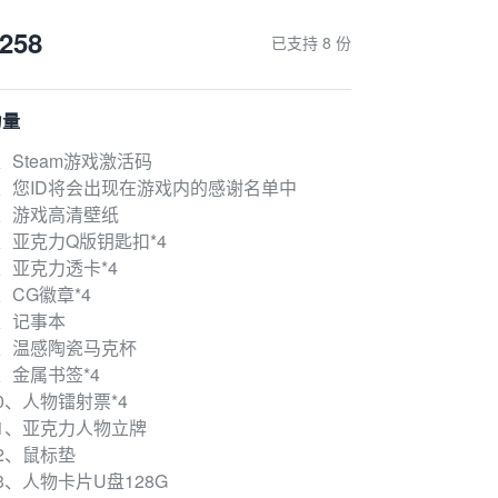
258
已支持 8 份
力量
、Steam游戏激活码
2、您ID将会出现在游戏内的感谢名单中
3、游戏高清壁纸
、亚克力Q版钥匙扣*4
、亚克力透卡*4
、CG徽章*4
7、记事本
8、温感陶瓷马克杯
、金属书签*4
0、人物镭射票*4
11、亚克力人物立牌
2、鼠标垫
3、人物卡片U盘128G