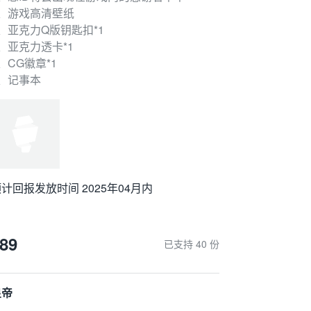
3、游戏高清壁纸
、亚克力Q版钥匙扣*1
、亚克力透卡*1
、CG徽章*1
7、记事本
计回报发放时间 2025年04月内
89
已支持 40 份
皇帝