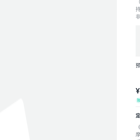
预
¥
摩