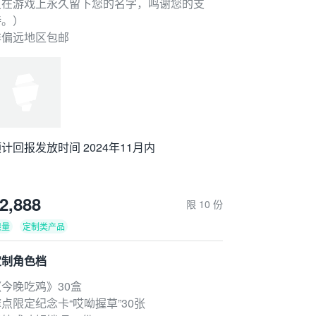
（在游戏上永久留下您的名字，鸣谢您的支
持。）
非偏远地区包邮
计回报发放时间 2024年11月内
2,888
限 10 份
限量
定制类产品
定制角色档
《今晚吃鸡》30盒
点限定纪念卡“哎呦握草”30张