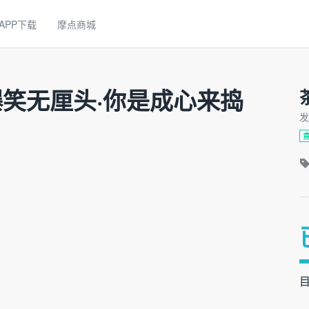
APP下载
摩点商城
笑无厘头·你是成心来捣
发
目