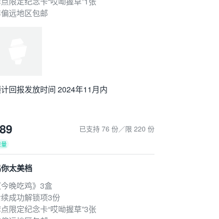
摩点限定纪念卡“哎呦握草”1张
非偏远地区包邮
计回报发放时间 2024年11月内
89
已支持 76 份／限 220 份
限量
鸡你太美档
《今晚吃鸡》3盒
后续成功解锁项3份
摩点限定纪念卡“哎呦握草”3张