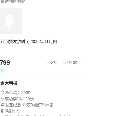
非偏远地区包邮
计回报发放时间 2024年11月内
799
已支持 1 份／限 20 份
限量
大吉大利档
《今晚吃鸡》20盒
后续成功解锁项20份
点限定纪念卡“哎呦握草”20张
特别鸣谢1人