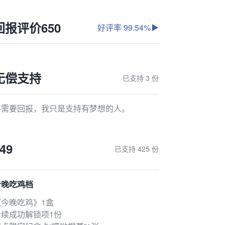
回报评价
650
好评率 99.54%
无偿支持
已支持 3 份
不需要回报，我只是支持有梦想的人。
49
已支持 425 份
今晚吃鸡档
《今晚吃鸡》1盒
后续成功解锁项1份