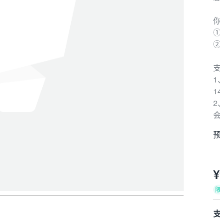
①
1
会
预
¥