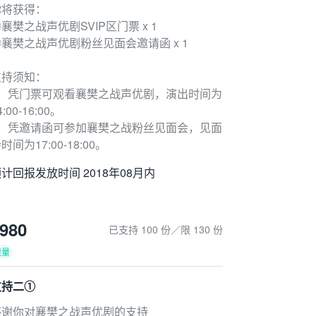
你将获得：
襄樊之战声优剧SVIP区门票 x 1
②襄樊之战声优剧粉丝见面会邀请函 x 1
支持须知：
1、凭门票可观看襄樊之战声优剧，演出时间为
4:00-16:00。
2、凭邀请函可参加襄樊之战粉丝见面会，见面
时间为17:00-18:00。
计回报发放时间 2018年08月内
980
已支持 100 份／限 130 份
限量
支持二①
感谢你对襄樊之战声优剧的支持