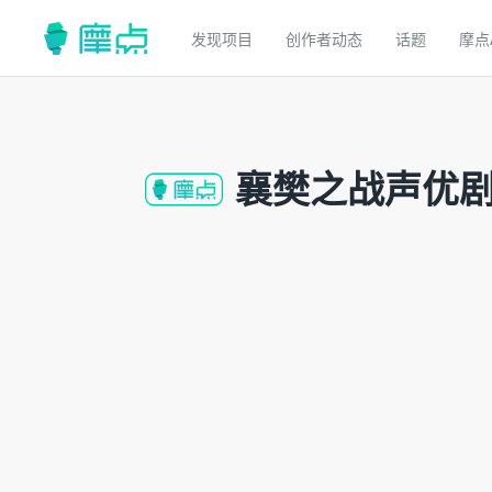
发现项目
创作者动态
话题
摩点
襄樊之战声优剧