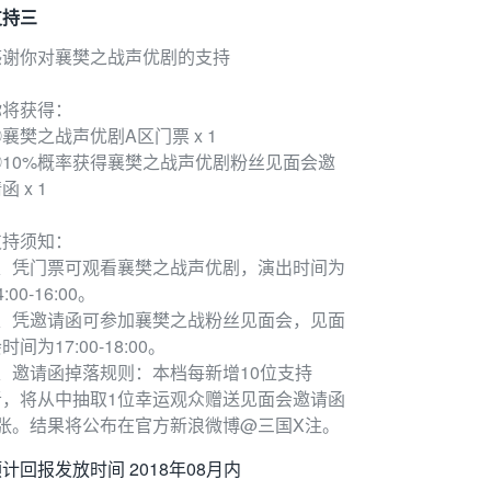
支持三
感谢你对襄樊之战声优剧的支持
你将获得：
襄樊之战声优剧A区门票 x 1
②10%概率获得襄樊之战声优剧粉丝见面会邀
函 x 1
支持须知：
1、凭门票可观看襄樊之战声优剧，演出时间为
4:00-16:00。
2、凭邀请函可参加襄樊之战粉丝见面会，见面
时间为17:00-18:00。
3、邀请函掉落规则：本档每新增10位支持
者，将从中抽取1位幸运观众赠送见面会邀请函
1张。结果将公布在官方新浪微博@三国X注。
计回报发放时间 2018年08月内