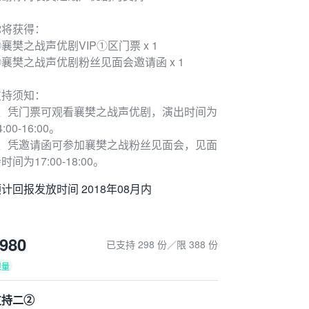
你将获得：
襄樊之战声优剧VIP①区门票 x 1
②襄樊之战声优剧粉丝见面会邀请函 x 1
支持须知：
1、凭门票可观看襄樊之战声优剧，演出时间为
4:00-16:00。
2、凭邀请函可参加襄樊之战粉丝见面会，见面
时间为17:00-18:00。
计回报发放时间 2018年08月内
980
已支持 298 份／限 388 份
限量
支持二②