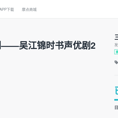
APP下载
摩点商城
——吴江锦时书声优剧2
发
目