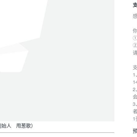
①
请
1
会
创始人 甩葱歌）
预