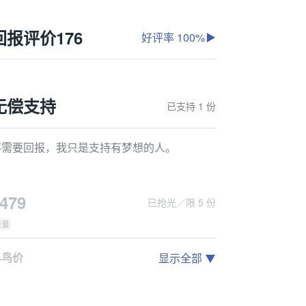
回报评价
176
好评率 100%
无偿支持
已支持 1 份
不需要回报，我只是支持有梦想的人。
479
已抢光／限 5 份
限量
早鸟价
显示全部
巫单曲人生WalkmanCD随身听x1