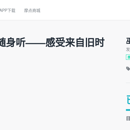
APP下载
摩点商城
随身听——感受来自旧时
发
目