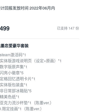
计回报发放时间 2022年06月内
499
已支持 147 份
陈墨恋爱豪华套装
.steam激活码*1
.实体版游戏说明页（设定+原画）*1
.数字版原声集*1
.闪亮小徽章*5
.定格回忆透明卡片*1
.实体版包装盒*1
.非日常部冰箱贴*5
.精美色纸*1
.亚克力流沙杯垫*1（陈墨ver.）
0.限定挂画*1（陈墨ver.）