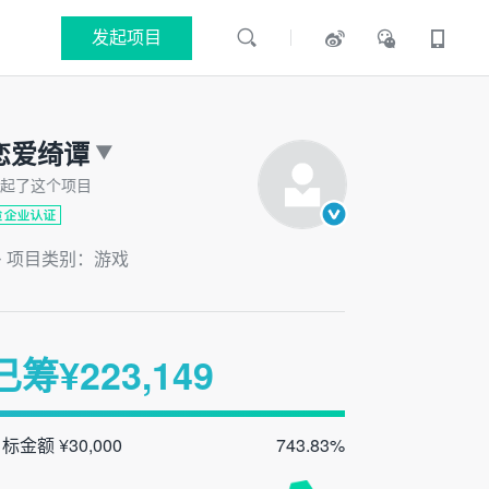
发起项目
恋爱绮谭
起了这个项目
项目类别：游戏
已筹¥
223,149
标金额 ¥30,000
743.83%