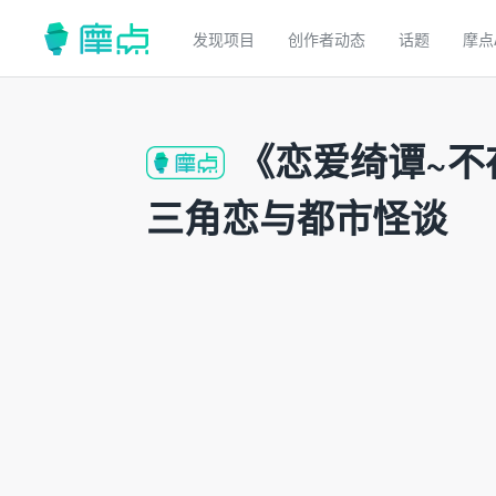
发现项目
创作者动态
话题
摩点
《恋爱绮谭~不
三角恋与都市怪谈