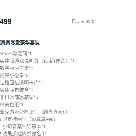
499
已支持 83 份
顾真真恋爱豪华套装
.steam激活码*1
.实体版游戏说明页（设定+原画）*1
.数字版原声集*1
.闪亮小徽章*5
.定格回忆透明卡片*1
.实体版包装盒*1
.非日常部冰箱贴*5
.精美色纸*1
.亚克力流沙杯垫*1（顾真真ver.）
0.限定挂画*1（顾真真ver.）
1.小记者案件记事本*1
2.收录游戏内感谢名单