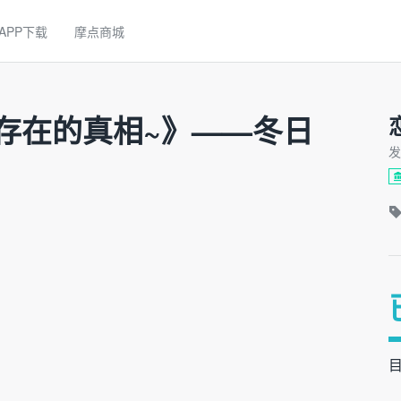
APP下载
摩点商城
存在的真相~》——冬日
发
目