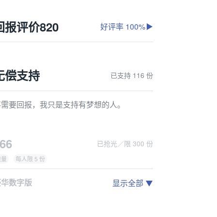
回报评价
820
好评率 100%
无偿支持
已支持 116 份
不需要回报，我只是支持有梦想的人。
66
已抢光／限 300 份
限量
每人限 5 份
豪华数字版
显示全部
.steam激活码*1
.数字版游戏说明页（设定+原画）*1