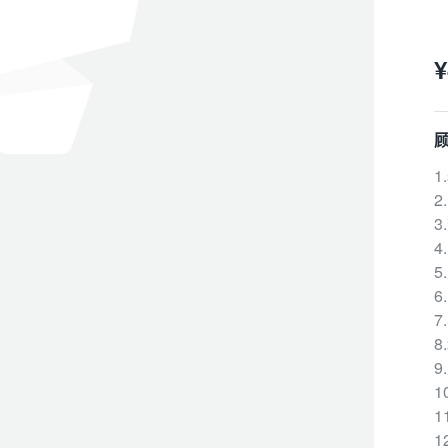
¥
1
2
3
4
5
6
7
8
9
1
1
1