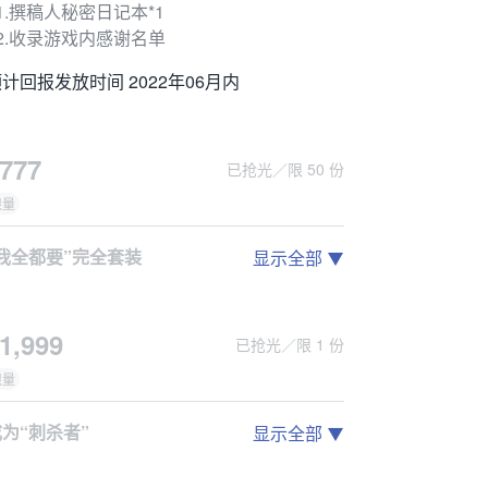
1.撰稿人秘密日记本*1
2.收录游戏内感谢名单
计回报发放时间 2022年06月内
777
已抢光／限 50 份
限量
“我全都要”完全套装
显示全部
.steam激活码*1
.实体版游戏说明页（设定+原画）*1
1,999
已抢光／限 1 份
.数字版原声集*1
.闪亮小徽章*5
限量
.定格回忆透明卡片*1
.实体版包装盒*1
为“刺杀者”
显示全部
.非日常部冰箱贴*5
.steam激活码*1
.精美色纸*1